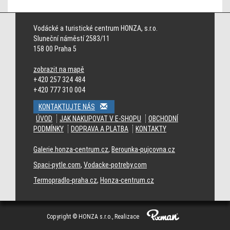
Cincinnati Bengals jerseys
Cleveland Browns jerseys
Dallas Cowboys jerseys
Denver Broncos jerseys
Detroit Lions jerseys
Green Bay Packers jerseys
Vodácké a turistické centrum HONZA, s.r.o.
Houston Texans jerseys
Indianapolis Colts jerseys
Jacksonville Jaguars
Sluneční náměstí 2583/11
jerseys
158 00 Praha 5
zobrazit na mapě
+420 257 324 484
+420 777 310 004
KONTAKTUJTE NÁS
ÚVOD
JAK NAKUPOVAT V E-SHOPU
OBCHODNÍ
PODMÍNKY
DOPRAVA A PLATBA
KONTAKTY
Galerie.honza-centrum.cz
,
Berounka-pujcovna.cz
Spaci-pytle.com
,
Vodacke-potreby.com
Termopradlo-praha.cz
,
Honza-centrum.cz
Copyright © HONZA s.r.o., Realizace