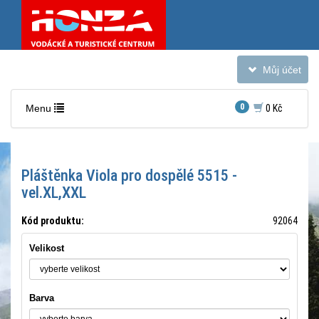
Toggle
Můj účet
navigation
Toggle
0
Menu
0 Kč
navigation
Pláštěnka Viola pro dospělé 5515 -
vel.XL,XXL
Kód produktu:
92064
Velikost
Barva