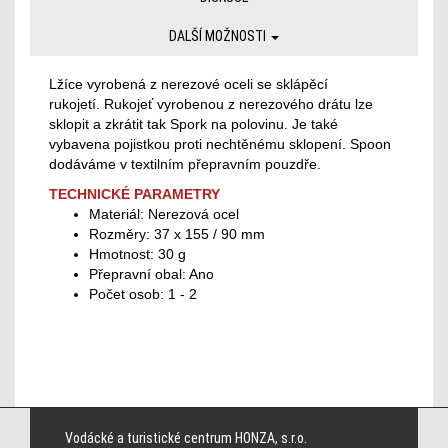
DALŠÍ MOŽNOSTI
Lžíce vyrobená z nerezové oceli se sklápěcí
rukojetí.
Rukojeť vyrobenou z nerezového drátu lze
sklopit a zkrátit tak Spork na polovinu. Je také
vybavena pojistkou proti nechtěnému sklopení.
Spoon
dodáváme v textilním přepravním pouzdře.
TECHNICKÉ PARAMETRY
Materiál:
Nerezová ocel
Rozměry:
37 x 155 / 90 mm
Hmotnost:
30 g
Přepravní obal:
Ano
Počet osob:
1 - 2
Cincinnati Bengals jerseys
Cleveland Browns jerseys
Dallas Cowboys jerseys
Denver Broncos jerseys
Detroit Lions jerseys
Green Bay Packers jerseys
Vodácké a turistické centrum HONZA, s.r.o.