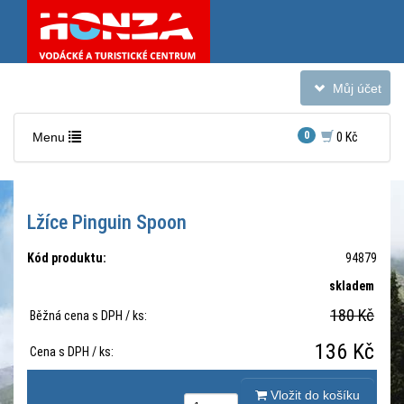
Toggle
Můj účet
navigation
Toggle
0
Menu
0 Kč
navigation
Lžíce Pinguin Spoon
Kód produktu:
94879
skladem
180 Kč
Běžná cena s DPH / ks:
136 Kč
Cena s DPH / ks:
Vložit do košíku