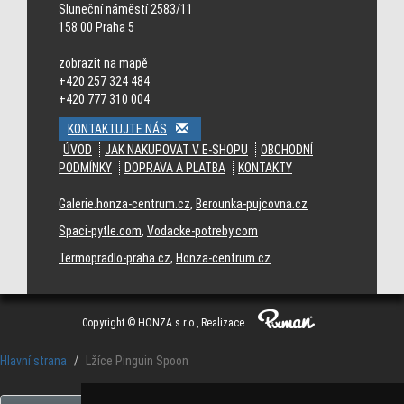
Houston Texans jerseys
Indianapolis Colts jerseys
Jacksonville Jaguars
Sluneční náměstí 2583/11
jerseys
158 00 Praha 5
zobrazit na mapě
+420 257 324 484
+420 777 310 004
KONTAKTUJTE NÁS
ÚVOD
JAK NAKUPOVAT V E-SHOPU
OBCHODNÍ
PODMÍNKY
DOPRAVA A PLATBA
KONTAKTY
Galerie.honza-centrum.cz
,
Berounka-pujcovna.cz
Spaci-pytle.com
,
Vodacke-potreby.com
Termopradlo-praha.cz
,
Honza-centrum.cz
Copyright © HONZA s.r.o., Realizace
Hlavní strana
Lžíce Pinguin Spoon