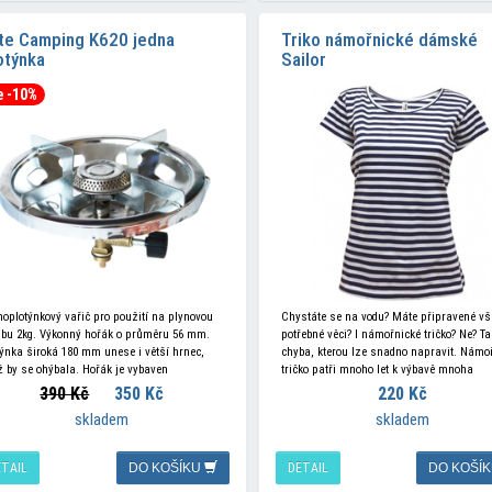
te Camping K620 jedna
Triko námořnické dámské
otýnka
Sailor
e -10%
noplotýnkový vařič pro použití na plynovou
Chystáte se na vodu? Máte připravené v
bu 2kg. Výkonný hořák o průměru 56 mm.
potřebné věci? I námořnické tričko? Ne? Tak
týnka široká 180 mm unese i větší hrnec,
chyba, kterou lze snadno napravit. Námo
ž by se ohýbala. Hořák je vybaven
tričko patři mnoho let k výbavě mnoha
ktickým
390 Kč
350 Kč
220 Kč
skladem
skladem
ETAIL
DO KOŠÍKU
DETAIL
DO KOŠÍ