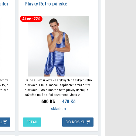
ilor
Plavky Retro pánské
Akce -22%
šechny
Užijte si léto u vody ve stylových pánských retro
 to je
plavkách. I muži mohou zapůsobit a zazářit v
řnické
plavkách. Tyto humorné retro plavky udělají z
každého muže střed pozornosti. Jsou z
600 Kč
470 Kč
skladem
KU
DETAIL
DO KOŠÍKU