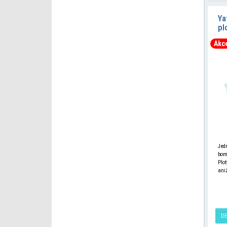
Ya
pl
Akc
Jed
bom
Plo
ani
pra
D