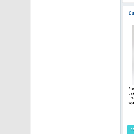
Cu
Pla
uzá
úch
vej
mat
D