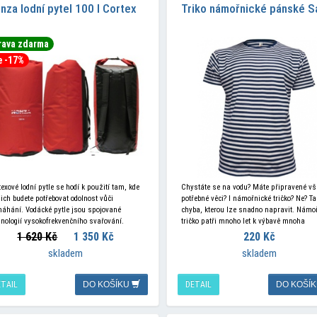
nza lodní pytel 100 l Cortex
Triko námořnické pánské Sa
rava zdarma
e -17%
exové lodní pytle se hodí k použití tam, kde
Chystáte se na vodu? Máte připravené v
nich budete potřebovat odolnost vůči
potřebné věci? I námořnické tričko? Ne? Tak
áhání. Vodácké pytle jsou spojované
chyba, kterou lze snadno napravit. Námo
hnologií vysokofrekvenčního svařování.
tričko patři mnoho let k výbavě mnoha
otěsné uzavírání plnících otvorů je
1 620 Kč
1 350 Kč
220 Kč
ištěno rolováním materiálu přes plastovou
skladem
skladem
tu a následným zajištěním trojzubou
nou.
ETAIL
DO KOŠÍKU
DETAIL
DO KOŠÍ