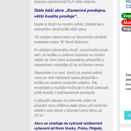
HO
doprava společností GLS vždy zdarma.
C
Stále běží akce „Kamenná prodejna,
Dop
větší kvalita prodeje“.
Akc
Kupte si zboží na osobní odběr, získáte tak u
Nejp
vybraného zboží ještě větší slevy.
Již osmým rokem jsme na Slunečním náměstí
nedaleko metra "B" Nové Butovice.
Po přidání vybraného zboží, označeného touto
akci, do košíku a změnou dopravy na osobní
odběr se Vám cena automaticky přepočítá a
objednávku odesíláte již se sníženou cenou.
Objednáte-li si nyní zboží na osobní odběr,
Bat
cena se vám následně sama přepočítá v
jed
košíku po zvolení osobního odběru. Tak
kro
neváhejte a využijte možnosti si zboží zakoupit
nec
ještě levněji v naší kamenné prodejně.
naf
Pál
V případě nákupu na internetu máte od
původní ceny většinou také slevu, při osobním
odběru vám dáme z původní ceny slevu až
D
20
%!
Akce se vztahuje na vybrané outdoorové
vybavení od firem Husky, Prima, Pinguin,