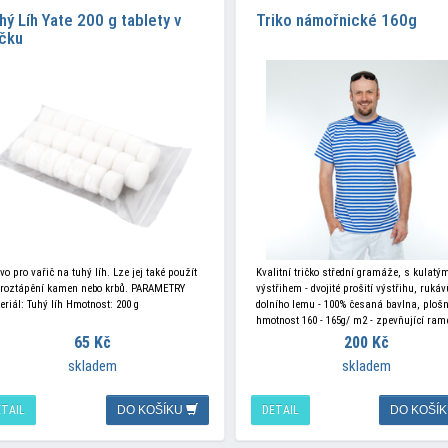
hý Líh Yate 200 g tablety v
Triko námořnické 160g
čku
vo pro vařič na tuhý líh. Lze jej také použít
Kvalitní tričko střední gramáže, s kulatý
 roztápění kamen nebo krbů. PARAMETRY
výstřihem - dvojité prošití výstřihu, rukáv
eriál: Tuhý líh Hmotnost: 200 g
dolního lemu - 100% česaná bavlna, ploš
hmotnost 160 - 165g/ m2 - zpevňující ram
páska - materiál
65 Kč
200 Kč
skladem
skladem
ETAIL
DO KOŠÍKU
DETAIL
DO KOŠÍ