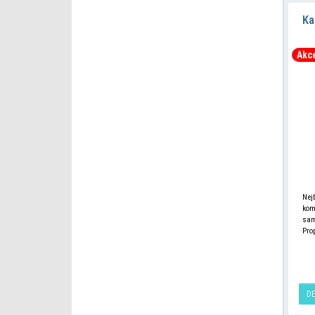
Ka
Akc
​Ne
kom
sam
Pro
tlak
D