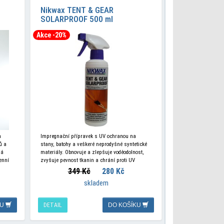
Nikwax TENT & GEAR
SOLARPROOF 500 ml
impregnace na stany a batohy
Akce -20%
m
Impregnační přípravek s UV ochranou na
ů a
stany, batohy a veškeré neprodyšné syntetické
ná
materiály. Obnovuje a zlepšuje voděodolnost,
enní
zvyšuje pevnost tkanin a chrání proti UV
záření. Prodlužuje životnost a optimalizuje
349 Kč
280 Kč
funkčnost.
skladem
KU
DETAIL
DO KOŠÍKU