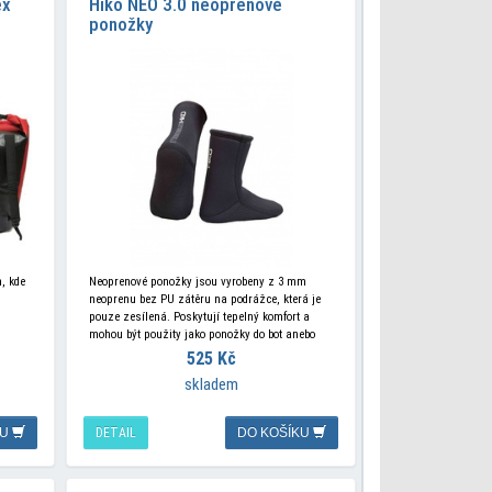
ex
Hiko NEO 3.0 neoprenové
ponožky
m, kde
Neoprenové ponožky jsou vyrobeny z 3 mm
neoprenu bez PU zátěru na podrážce, která je
pouze zesílená. Poskytují tepelný komfort a
.
mohou být použity jako ponožky do bot anebo
525 Kč
tovou
skladem
KU
DETAIL
DO KOŠÍKU