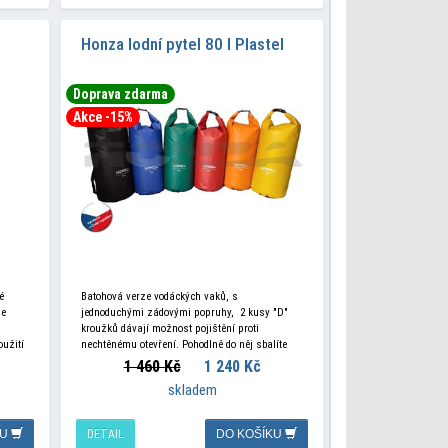
Honza lodní pytel 80 l Plastel
Doprava zdarma
Akce -15%
é
Batohová verze vodáckých vaků, s
se
jednoduchými zádovými popruhy, 2 kusy "D"
kroužků dávají možnost pojištění proti
užití
nechtěnému otevření. Pohodlně do něj sbalíte
dný
nafukovací čluny Helios, Solar i klasickou
1 460 Kč
1 240 Kč
Pálavu. Chcete mít
skladem
KU
DETAIL
DO KOŠÍKU