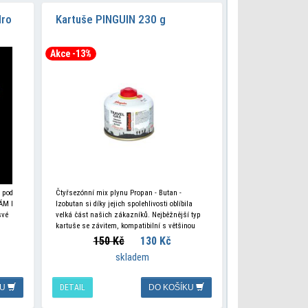
ro
Kartuše PINGUIN 230 g
Akce -13%
 pod
​Čtyřsezónní mix plynu Propan - Butan -
ÁM I
Izobutan si díky jejich spolehlivosti oblíbila
své
velká část našich zákazníků. Nejběžnější typ
kartuše se závitem, kompatibilní s většinou
vařičů včetně samostatně stojících. Pokud
150 Kč
130 Kč
plánujete
skladem
KU
DETAIL
DO KOŠÍKU