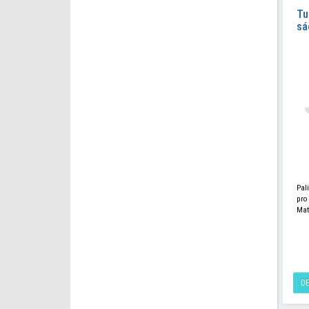
Tu
sá
Pali
pro
Mat
D