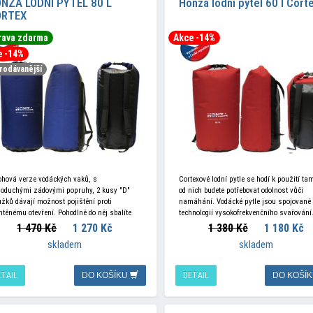
NZA LODNÍ PYTEL 80 L
Honza lodní pytel 60 l Cort
ORTEX
rava zdarma
Akce -14%
e -14%
rodávanější
ohová verze vodáckých vaků, s
Cortexové lodní pytle se hodí k použití ta
noduchými zádovými popruhy, 2 kusy "D"
od nich budete potřebovat odolnost vůči
užků dávají možnost pojištění proti
namáhání. Vodácké pytle jsou spojované
htěnému otevření. Pohodlně do něj sbalíte
technologií vysokofrekvenčního svařování
ukovací čluny Helios, Solar i klasickou
Vodotěsné uzavírání plnících otvorů je
1 470 Kč
1 270 Kč
1 380 Kč
1 180 Kč
avu. Chcete
zajištěno rolováním materiálu přes plas
skladem
skladem
lištu a následným zajištěním trojzubou
sponou.
ETAIL
DO KOŠÍKU
DETAIL
DO KOŠÍ