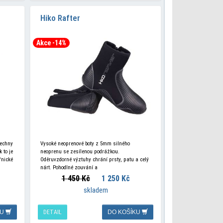
Hiko Rafter
Akce -14%
šechny
Vysoké neoprenové boty z 5mm silného
 to je
neoprenu se zesílenou podrážkou.
řnické
Oděruvzdorné výztuhy chrání prsty, patu a celý
nárt. Pohodlné zouvání a
obouvání díky bočnímu zipu. Thermoplush
1 450 Kč
1 250 Kč
vnitřní izolační vrstva poskytuje botám vysoký
skladem
tepelný komfort. VHODNÉ
KU
DETAIL
DO KOŠÍKU