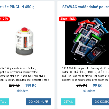
rtuše PINGUIN 450 g
SEAWAG voděodolné pouzd
e -22%
Akce -66%
jběžnější typ kartuše se závitem,
100 % Vodotěsné pouzdro Seawag do 25 m
patibilní s většinou vařičů včetně
vodou. ODOLÁ PÍSKU, PRACHU, NEČISTOT
ostatně stojících. Náplň tvoří mix plynů
SNĚHU! Také řešíte otázku, jak ochránit 
pan/ N-Butan/ Izobutan, které zajišťují stálý
doklady, klíče nebo telefon, před prachem,
 v kartuši i pri nízké teplotě
230 Kč
180 Kč
295 Kč
99 Kč
skladem
skladem
ETAIL
DO KOŠÍKU
DETAIL
DO KOŠÍ