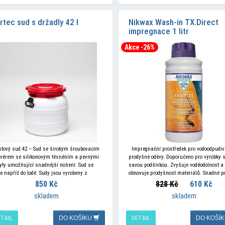
rtec sud s držadly 42 l
Nikwax Wash-in TX.Direct
impregnace 1 litr
Akce -26%
stový sud 42 – Sud se širokým šroubovacím
Impregnační prostředek pro vodoodpudiv
věrem se silikonovým těsněním a pevnými
prodyšné oděvy. Doporučeno pro výrobky 
yty umožňující snadnější nošení. Sud se
savou podšívkou. Zvyšuje voděodolnost a
de napříč do lodě. Sudy jsou vyrobeny z
obnovuje prodyšnost materiálů. Snadné po
eriálu HDPE - vysokohustotní
pomocí mechanického rozprašovače. Vho
850 Kč
828 Kč
610 Kč
pro zátěry, membrány Gore-Tex, Ultrex,
skladem
skladem
ETAIL
DO KOŠÍKU
DETAIL
DO KOŠÍ