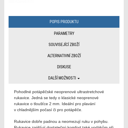
POPIS PRODUKTU
PARAMETRY
SOUVISEJÍCÍ ZBOŽÍ
ALTERNATIVNÍ ZBOŽÍ
DISKUSE
DALŠÍ MOŽNOSTI
Pohodlné potápěčské neoprenové ultrastretchové
rukavice. Jedná se tedy o klasické neoprenové
rukavice o tloušťce 2 mm. Ideální pro plavání
v chladnějším počasí či pro potápěče.
Rukavice dobře padnou a neomezují ruku v pohybu.
Rukavice zajišťují dostatečný komfort také vodákům při