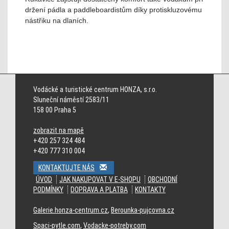
držení pádla a paddleboardistům díky protiskluzovému
nástřiku na dlaních.
Cincinnati Bengals jerseys
Cleveland Browns jerseys
Dallas Cowboys jerseys
Denver Broncos jerseys
Detroit Lions jerseys
Green Bay Packers jerseys
Vodácké a turistické centrum HONZA, s.r.o.
Houston Texans jerseys
Indianapolis Colts jerseys
Jacksonville Jaguars
Sluneční náměstí 2583/11
jerseys
158 00 Praha 5
zobrazit na mapě
+420 257 324 484
+420 777 310 004
KONTAKTUJTE NÁS
ÚVOD
JAK NAKUPOVAT V E-SHOPU
OBCHODNÍ
PODMÍNKY
DOPRAVA A PLATBA
KONTAKTY
Galerie.honza-centrum.cz
,
Berounka-pujcovna.cz
Spaci-pytle.com
,
Vodacke-potreby.com