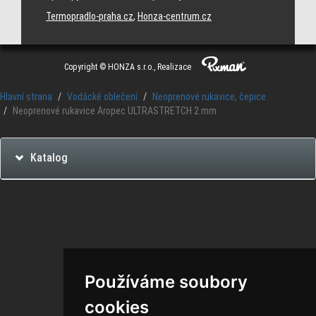
Termopradlo-praha.cz
,
Honza-centrum.cz
Copyright © HONZA s.r.o., Realizace
Hlavní strana
Vodácké oblečení
Neoprenové rukavice, čepice
Neoprenové rukavice Aropec ULTRASTRETCH 2 mm
Katalog
Používáme soubory
cookies