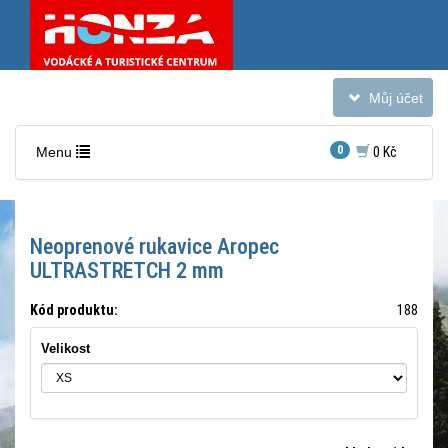
Toggle
Můj účet
navigation
Toggle
0
Menu
0 Kč
navigation
Neoprenové rukavice Aropec
ULTRASTRETCH 2 mm
Kód produktu:
188
Velikost