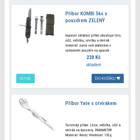
Příbor KOMBI 5ks s
pouzdrem ZELENÝ
kapesní skládací příbor obsahuje lžíci,
nůž, vidličku, vývrtku a otvírák
materiál: nerez ocel dodáváno v
nylonovém pouzdře na opasek -
provedení v zelené barvě
230 Kč
skladem
DETAIL
DO KOŠÍKU
Příbor Yate s otvírákem
Turistický příbor. Lžíce, vidlička, nůž a
otvírák na konzervy. PARAMETRY
Materiál: Nerez Hmotnost: 135 g