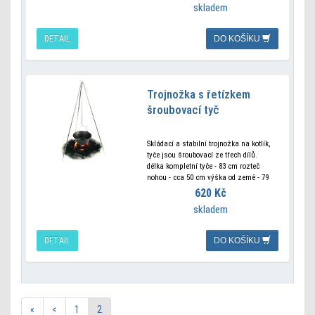
skladem
Hmotnost: 320 g Rozměry: 16x8x40 cm
Materiál:
DETAIL
DO KOŠÍKU
Trojnožka s řetízkem
šroubovací tyč
Skládací a stabilní trojnožka na kotlík,
tyče jsou šroubovací ze třech dílů.
délka kompletní tyče - 83 cm rozteč
nohou - cca 50 cm výška od země - 79
cm včetně řetězu,
620 Kč
skladem
DETAIL
DO KOŠÍKU
«
<
1
2