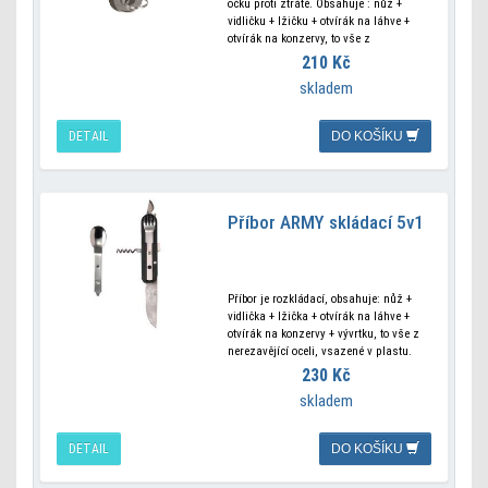
očku proti ztrátě. Obsahuje : nůž +
vidličku + lžičku + otvírák na láhve +
otvírák na konzervy, to vše z
nerezavějící oceli. K
210 Kč
skladem
DETAIL
DO KOŠÍKU
Příbor ARMY skládací 5v1
Příbor je rozkládací, obsahuje: nůž +
vidlička + lžička + otvírák na láhve +
otvírák na konzervy + vývrtku, to vše z
nerezavějící oceli, vsazené v plastu.
230 Kč
skladem
DETAIL
DO KOŠÍKU