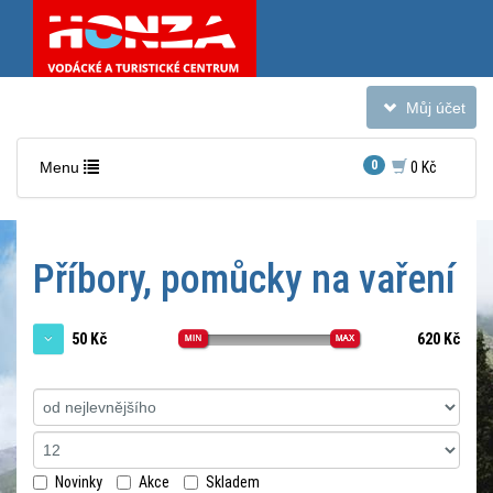
Toggle
Můj účet
navigation
Toggle
0
Menu
0 Kč
navigation
Příbory, pomůcky na vaření
Nacházíte
50 Kč
620 Kč
se
v
Řadit podle:
sekci:
Kempingové
vařiče,
Novinky
Akce
Skladem