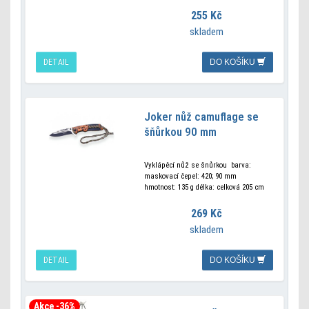
255 Kč
skladem
DETAIL
DO KOŠÍKU
Joker nůž camuflage se
šňůrkou 90 mm
Vyklápěcí nůž se šnůrkou barva:
maskovací čepel: 420; 90 mm
hmotnost: 135 g délka: celková 205 cm
269 Kč
skladem
DETAIL
DO KOŠÍKU
Akce -36%