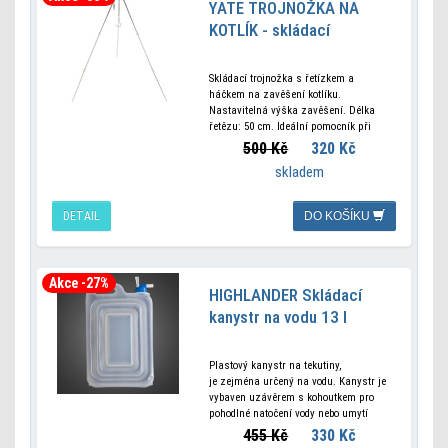
YATE TROJNOŽKA NA
KOTLÍK - skládací
Skládací trojnožka s řetízkem a
háčkem na zavěšení kotlíku.
Nastavitelná výška zavěšení. Délka
řetězu: 50 cm. Ideální pomocník při
vaření v kotlíku na ohništi. Malé a
500 Kč
320 Kč
lehké balení. Max. nosnost: 5 kg
skladem
Materiál: hliník,
DETAIL
DO KOŠÍKU
Akce -27%
HIGHLANDER Skládací
kanystr na vodu 13 l
Plastový kanystr na tekutiny,
je zejména určený na vodu. Kanystr je
vybaven uzávěrem s kohoutkem pro
pohodlné natočení vody nebo umytí
rukou. Po vyprázdnění je kanystr malý
455 Kč
330 Kč
a skladný. Parametry Objem: 13 l