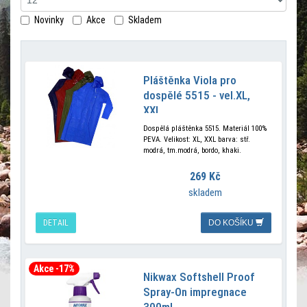
vybavení
Novinky
Akce
Skladem
a
doplňky-
Pláštěnka Viola pro
dospělé 5515 - vel.XL,
XXL
Dospělá pláštěnka 5515. Materiál 100%
PEVA. Velikost: XL, XXL barva: stř.
modrá, tm.modrá, bordo, khaki.
269 Kč
skladem
DETAIL
DO KOŠÍKU
Akce -17%
Nikwax Softshell Proof
Spray-On impregnace
300ml