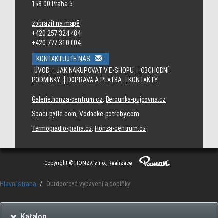
jerseys
158 00 Praha 5
zobrazit na mapě
+420 257 324 484
+420 777 310 004
KONTAKTUJTE NÁS
ÚVOD
JAK NAKUPOVAT V E-SHOPU
OBCHODNÍ
PODMÍNKY
DOPRAVA A PLATBA
KONTAKTY
Galerie.honza-centrum.cz
,
Berounka-pujcovna.cz
Spaci-pytle.com
,
Vodacke-potreby.com
Termopradlo-praha.cz
,
Honza-centrum.cz
Copyright © HONZA s.r.o., Realizace
Hlavní strana
Outdoorové vybavení a doplňky
Katalog