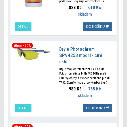
podšívkou. Zvyšuje voděodolnost a
obnovuje prodyšnost materiálů. Snadné
828 Kč
610 Kč
použití pomocí mechanického
skladem
rozprašovače. Vhodný pro zátěry,
membrány Gore-Tex, Ultrex,
DETAIL
DO KOŠÍKU
Akce -20%
Brýle Photochrom
SPV425B modrá- čiré
sklo
Brýle mají oproti obrázku čirá skla
Fotochromatické brýle VICTORY mají
rám vyrobený z vysoce odolného plastu
TR90. Zorníky jsou z polykarbonátu (
netříštivý materiál - nejvyšší ochrana
980 Kč
785 Kč
zraku ) UV 400
skladem
DETAIL
DO KOŠÍKU
Akce -20%