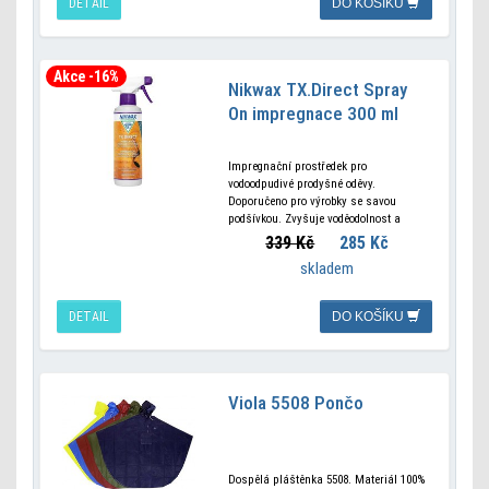
DETAIL
DO KOŠÍKU
Akce -16%
Nikwax TX.Direct Spray
On impregnace 300 ml
Impregnační prostředek pro
vodoodpudivé prodyšné oděvy.
Doporučeno pro výrobky se savou
podšívkou. Zvyšuje voděodolnost a
obnovuje prodyšnost materiálů. Snadné
339 Kč
285 Kč
použití pomocí mechanického
skladem
rozprašovače. Vhodný pro zátěry,
membrány Gore-Tex, Ultrex,
DETAIL
DO KOŠÍKU
Viola 5508 Pončo
Dospělá pláštěnka 5508. Materiál 100%