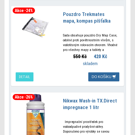
Akce -24%
Pouzdro Trekmates
mapa, kompas píšťalka
Sada obsahuje pouzdro Dry Map Case,
odolné proti povětrnostním vlivům, s
vodotěsným rolovacím otvorem. Vhodné
pro všechny mapy a tablety a
kompatibilní s dotykovou obrazovkou
550 Kč
420 Kč
pro telefony a
skladem
DETAIL
DO KOŠÍKU
Akce -26%
Nikwax Wash-in TX.Direct
impregnace 1 litr
Impregnační prostředek pro
vodoodpudivé prodyšné oděvy.
Doporučeno pro výrobky se savou