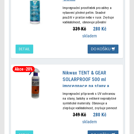
Impregnační prostředek pro oděvy a
vybavení plněné peřím. Snadné
použití v pračce nebo v ruce. Zvyšuje
voděodolnost, obnovuje původní
izolační vlastnosti a prodyšnost.
339 Kč
280 Kč
Vhodný pro péřové oblečení a péřové
skladem
spací pytle. Výhody použití tohoto
výrobku: obnovuje
DETAIL
DO KOŠÍKU
Akce -20%
Nikwax TENT & GEAR
SOLARPROOF 500 ml
impregnace na stany a
batohy
Impregnační přípravek s UV ochranou
na stany, batohy a veškeré neprodyšné
syntetické materiály. Obnovuje a
zlepšuje voděodolnost, zvyšuje pevnost
tkanin a chrání proti UV záření.
349 Kč
280 Kč
Prodlužuje životnost a optimalizuje
skladem
funkčnost.