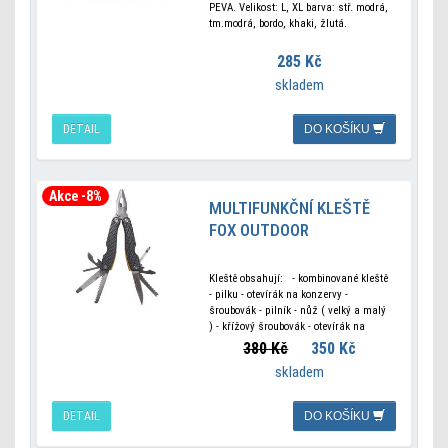
PEVA. Velikost: L, XL barva: stř. modrá,
tm.modrá, bordo, khaki, žlutá.
285 Kč
skladem
DETAIL
DO KOŠÍKU
Akce -8%
MULTIFUNKČNÍ KLEŠTĚ
FOX OUTDOOR
Kleště obsahují: - kombinované kleště
- pilku - otevírák na konzervy -
šroubovák - pilník - nůž ( velký a malý
) - křížový šroubovák - otevírák na
lahve Rozměry složený stav: 10 x 4, 5
380 Kč
350 Kč
x 2, 5
skladem
DETAIL
DO KOŠÍKU