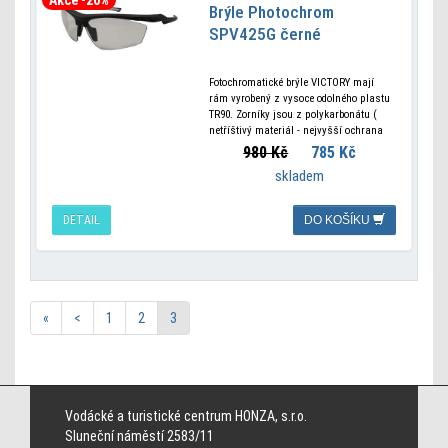
Brýle Photochrom
SPV425G černé
Fotochromatické brýle VICTORY mají
rám vyrobený z vysoce odolného plastu
TR90. Zorníky jsou z polykarbonátu (
netříštivý materiál - nejvyšší ochrana
zraku ) UV 400 nm. Nastavitelné
980 Kč
785 Kč
nosníky. Cat. 1
skladem
DETAIL
DO KOŠÍKU
«
<
1
2
3
Cincinnati Bengals jerseys
Cleveland Browns jerseys
Dallas Cowboys jerseys
Denver Broncos jerseys
Detroit Lions jerseys
Green Bay Packers jerseys
Vodácké a turistické centrum HONZA, s.r.o.
Houston Texans jerseys
Indianapolis Colts jerseys
Jacksonville Jaguars
Sluneční náměstí 2583/11